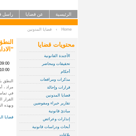
الرئيسية
عن قضايا
راسل ق
Home
›
قضايا المدونين
محتويات قضايا
"الادا
الأجندة القانونية
 09:00
تحقيقات ومحاضر
 10:00
أحكام
مذكرات ومرافعات
مراد ، أم
قرارات وإحالة
في تماما
قضايا المدونين
القرار السابق م
تقارير خبراء ومفوضين
وبهذه الجلس
مبادئ قانونية
قضايا ال
إنذارات وعرائض
أبحاث ودراسات قانونية
بلاغات